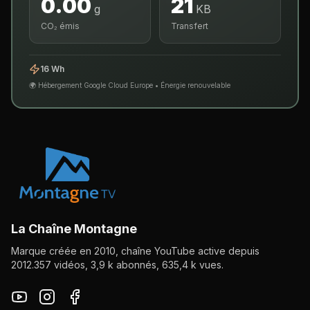
0.00
21
g
KB
CO₂ émis
Transfert
16 Wh
🌍 Hébergement Google Cloud Europe • Énergie renouvelable
La Chaîne Montagne
Marque créée en 2010, chaîne YouTube active depuis
2012
.
357
vidéos,
3,9 k
abonnés,
635,4 k
vues.