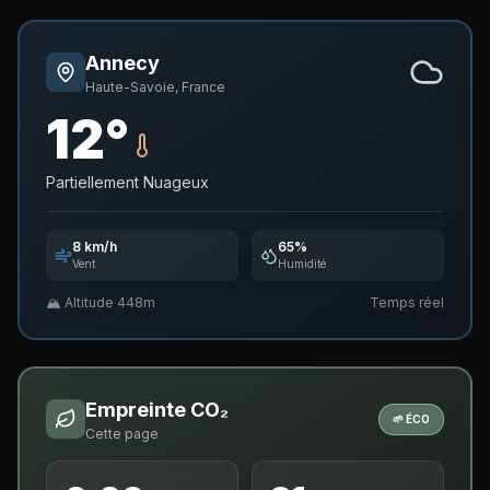
Annecy
Haute-Savoie,
France
12
°
Partiellement Nuageux
8
km/h
65
%
Vent
Humidité
🏔️ Altitude 448m
Temps réel
Empreinte CO₂
🌱 ÉCO
Cette page