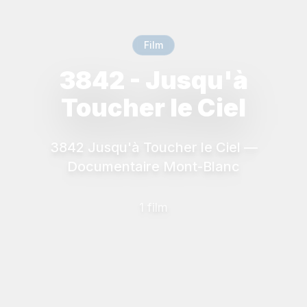
Film
3842 - Jusqu'à
Toucher le Ciel
3842 Jusqu'à Toucher le Ciel —
Documentaire Mont-Blanc
1 film