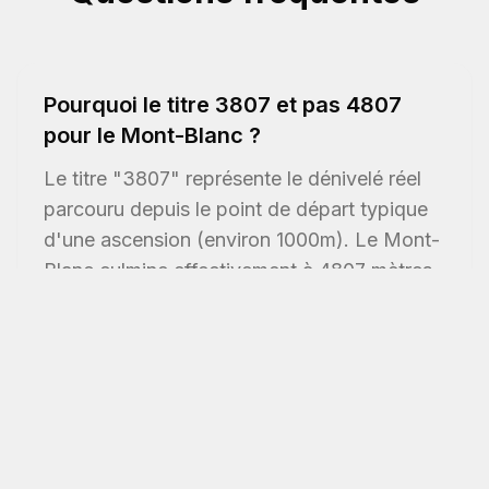
Pourquoi le titre 3807 et pas 4807
pour le Mont-Blanc ?
Le titre "3807" représente le dénivelé réel
parcouru depuis le point de départ typique
d'une ascension (environ 1000m). Le Mont-
Blanc culmine effectivement à 4807 mètres,
mais l'effort réel correspond aux 3800m de
dénivelé positif.
Quelle est la voie d'ascension filmée
dans 3807 ?