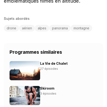
emblématiques filmés en altitude.
Sujets abordés
drone
aérien
alpes
panorama
montagne
Programmes similaires
La Vie de Chalet
27 épisodes
Skiroom
3 épisodes