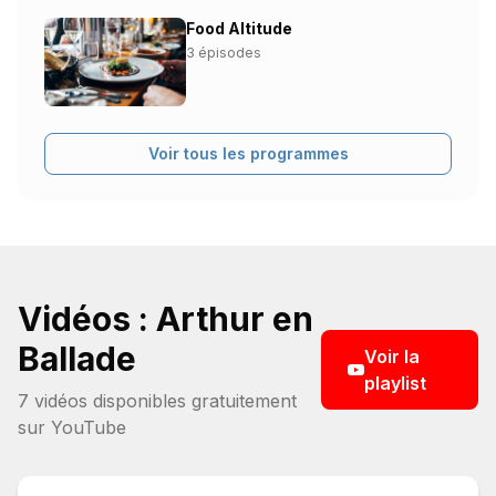
Food Altitude
3 épisodes
Voir tous les programmes
Vidéos : Arthur en
Ballade
Voir la
playlist
7
vidéo
s
disponible
s
gratuitement
sur YouTube
1:14