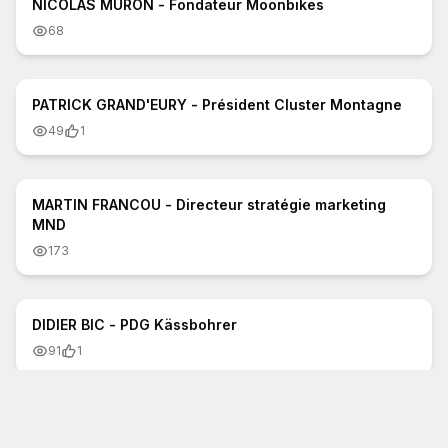
NICOLAS MURON - Fondateur Moonbikes
68
4:12
PATRICK GRAND'EURY - Président Cluster Montagne
49
1
2:25
MARTIN FRANCOU - Directeur stratégie marketing
MND
173
2:37
DIDIER BIC - PDG Kässbohrer
91
1
3:13
LIONEL FLASSEUR - DG Auvergne-Rhône-Alpes
Tourisme