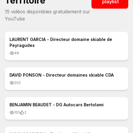
Territoire
playlist
15
vidéo
s
disponible
s
gratuitement sur
YouTube
3:07
LAURENT GARCIA - Directeur domaine skiable de
Peyragudes
49
2:31
DAVID PONSON - Directeur domaines skiable CDA
202
4:32
BENJAMIN BEAUDET - DG Autocars Bertolami
101
2
2:57