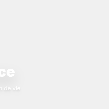
ice
n de vie