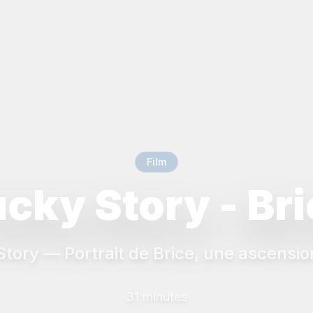
Film
cky Story - Br
tory — Portrait de Brice, une ascensio
31 minutes