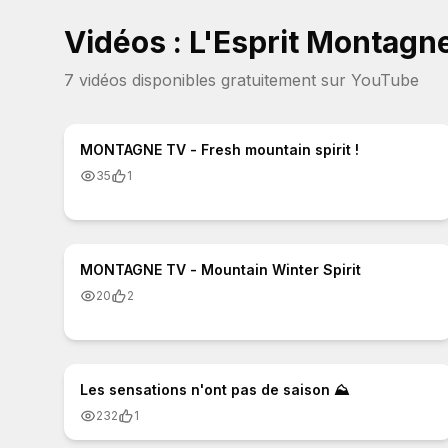
Vidéos : L'Esprit Montagn
7
vidéo
s
disponible
s
gratuitement sur YouTube
0:35
MONTAGNE TV - Fresh mountain spirit !
35
1
2:02
MONTAGNE TV - Mountain Winter Spirit
20
2
0:38
Les sensations n'ont pas de saison ⛰
232
1