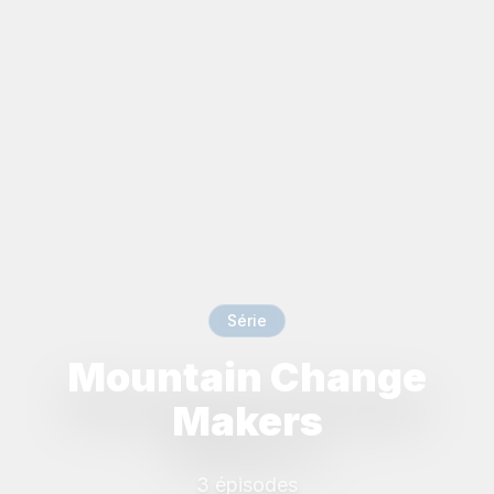
Série
Mountain Change
Makers
3 épisodes