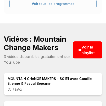
Voir tous les programmes
Vidéos : Mountain
Change Makers
Voir la
playlist
3
vidéo
s
disponible
s
gratuitement sur
YouTube
31:30
MOUNTAIN CHANGE MAKERS - S01E1 avec Camille
Etienne & Pascal Bejeanin
173
2
30:09