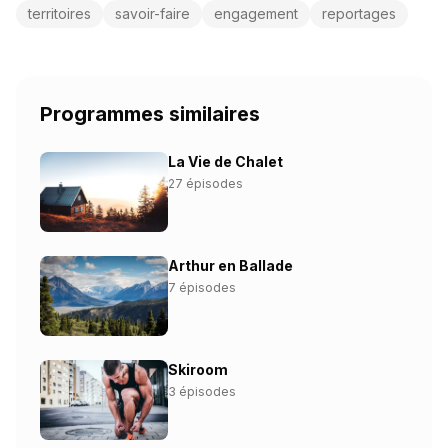
territoires
savoir-faire
engagement
reportages
Programmes similaires
La Vie de Chalet
27 épisodes
Arthur en Ballade
7 épisodes
Skiroom
3 épisodes