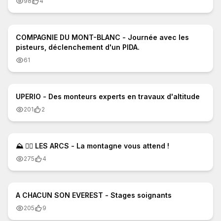
98
4
11:39
COMPAGNIE DU MONT-BLANC - Journée avec les
pisteurs, déclenchement d'un PIDA.
61
1:39
UPERIO - Des monteurs experts en travaux d'altitude
201
2
1:36
⛰ 🏃‍♂ LES ARCS - La montagne vous attend !
275
4
5:03
A CHACUN SON EVEREST - Stages soignants
205
9